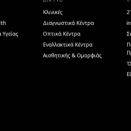
ΔΊΚΤΥΟ
Υ
Κλινικές
2
lth
Διαγνωστικά Κέντρα
i
 Υγείας
Οπτικά Κέντρα
Σ
Εναλλακτικά Κέντρα
Π
Π
Αισθητικής & Ομορφιάς
Ό
Ε