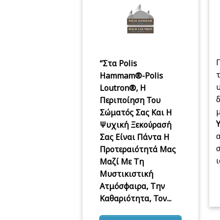
Π
“Στα Polis
Hammam®️-Polis
Loutron®️, Η
δ
Περιποίηση Του
Σώματός Σας Και Η
Ψυχική Ξεκούρασή
Σας Είναι Πάντα Η
σ
Προτεραιότητά Μας
ι
Μαζί Με Τη
Μυστικιστική
Ατμόσφαιρα, Την
Καθαριότητα, Τον...