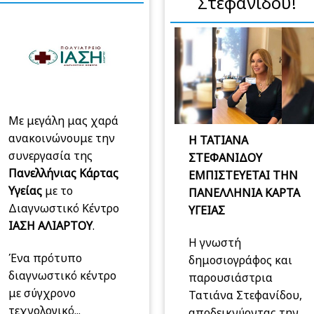
Στεφανίδου!
Με μεγάλη μας χαρά
ανακοινώνουμε την
Η ΤΑΤΙΑΝΑ
συνεργασία της
ΣΤΕΦΑΝΙΔΟΥ
Πανελλήνιας Κάρτας
ΕΜΠΙΣΤΕΥΕΤΑΙ ΤΗΝ
Υγείας
με το
ΠΑΝΕΛΛΗΝΙΑ ΚΑΡΤΑ
Διαγνωστικό Κέντρο
ΥΓΕΙΑΣ
ΙΑΣΗ ΑΛΙΑΡΤΟΥ
.
Η γνωστή
Ένα πρότυπο
δημοσιογράφος και
διαγνωστικό κέντρο
παρουσιάστρια
με σύγχρονο
Τατιάνα Στεφανίδου,
τεχνολογικό...
αποδεικνύοντας την