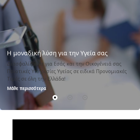
Οδοντιατρικές Καλύψεις
+Δωρεάν Ετήσια Check-up
+Ορθοδοντικός έλεγχος για παιδιά
+50-70% Έκπτωση σε εργασίες
+Δωρεάν καθαρισμός
Μάθε περισσότερα