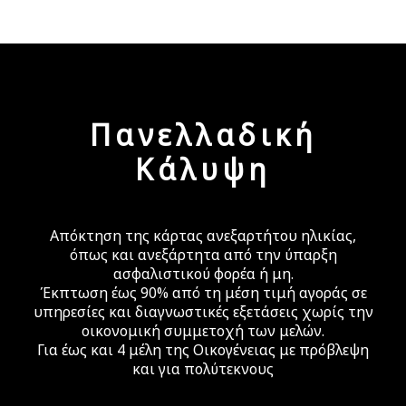
Πανελλαδική
Η μοναδική λύση για την Υγεία σας
Κάλυψη
Διασφαλίζουμε για Εσάς και την Οικογένειά σας
Ποιοτικές Υπηρεσίες Υγείας σε ειδικά Προνομιακές
Τιμές σε όλη την Ελλάδα!
Απόκτηση της κάρτας ανεξαρτήτου ηλικίας,
Μάθε περισσότερα
όπως και ανεξάρτητα από την ύπαρξη
ασφαλιστικού φορέα ή μη.
Έκπτωση έως 90% από τη μέση τιμή αγοράς σε
υπηρεσίες και διαγνωστικές εξετάσεις χωρίς την
οικονομική συμμετοχή των μελών.
Για έως και 4 μέλη της Οικογένειας με πρόβλεψη
και για πολύτεκνους