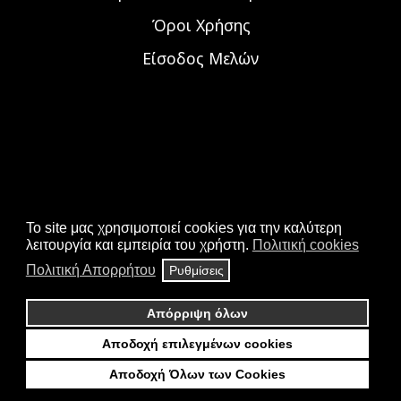
Όροι Χρήσης
Είσοδος Μελών
To site μας χρησιμοποιεί cookies για την καλύτερη
λειτουργία και εμπειρία του χρήστη.
Πολιτική cookies
Πολιτική Απορρήτου
Ρυθμίσεις
Απόρριψη όλων
© 2026 ALL RIGHTS RESERVED.
ΣΤΗΝ ΙΣΤΟΣΕΛΊΔΑ ΧΡΗΣΙΜΟΠΟΙΟΎΜΕ COOKIES ΓΙΑ
Αποδοχή επιλεγμένων cookies
ΖΗΤΗΣΤΕ ΝΑ ΣΑΣ ΚΑΛΕΣΟΥΜΕ ΧΩΡΙΣ ΚΟΣΤΟΣ
ΤΗΝ ΒΈΛΤΙΣΤΗ ΕΜΠΕΙΡΊΑ ΠΛΟΉΓΗΣΗΣ.
Αποδοχή Όλων των Cookies