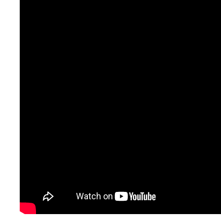
Με περισσότερες από 1000 συνεργασίες
Για να επιλέγετε ελεύθερα αυτό που σας βολεύει,
κλινικές, νοσοκομεία, διαγνωστικά, γιατρούς,
θεραπευτικά, παιδιατρικά, οφθαλμολογικά,