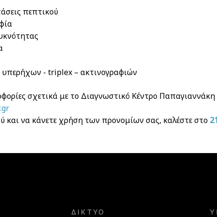
τάσεις πεπτικού
φία
υκνότητας
α
ς υπερήχων - triplex – ακτινογραφιών
οφορίες σχετικά με το Διαγνωστικό Κέντρο Παπαγιαννάκη δ
.gr
βού και να κάνετε χρήση των προνομίων σας, καλέστε στο
2
ΔΊΚΤΥΟ
Υ