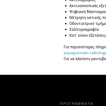
Ακτινοσκοπικές εξε
Ψηφιακή Μαστογρα
Μέτρηση οστικής π
Οδοντιατρικό τμήμ
Σαλπιγγογραφία
Κατ' οίκον εξετάσει
Για περισσότερες πληρ
papagiannaki-radiology
Για να κλείσετε ραντε
ΠΡΟΓΡΆΜΜΑΤΑ