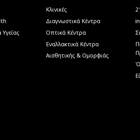
Κλινικές
2
lth
Διαγνωστικά Κέντρα
i
 Υγείας
Οπτικά Κέντρα
Σ
Εναλλακτικά Κέντρα
Π
Π
Αισθητικής & Ομορφιάς
Ό
Ε