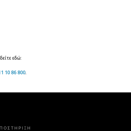
είτε εδώ:
11 10 86 800
.
ΠΟΣΤΉΡΙΞΗ