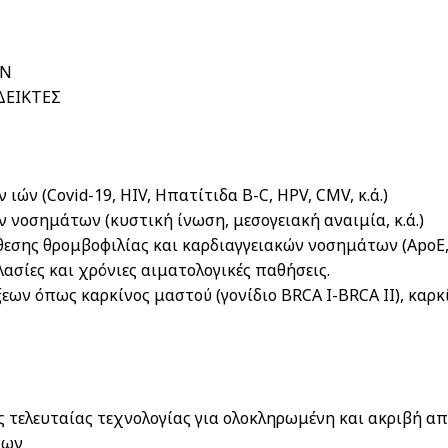
Σ
ΩΝ
ΔΕΙΚΤΕΣ
ιών (Covid-19, HIV, Ηπατίτιδα B-C, HPV, CMV, κ.ά.)
ν νοσημάτων (κυστική ίνωση, μεσογειακή αναιμία, κ.ά.)
εσης θρομβοφιλίας και καρδιαγγειακών νοσημάτων (ApoE, 
ασίες και χρόνιες αιματολογικές παθήσεις.
εων όπως καρκίνος μαστού (γονίδιο BRCA I-BRCA II), καρκ
τελευταίας τεχνολογίας για ολοκληρωμένη και ακριβή απ
νων