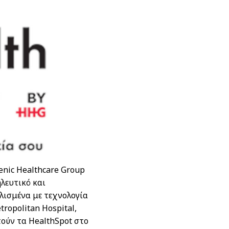
enic Healthcare Group
λευτικό και
λισμένα με τεχνολογία
ropolitan Hospital,
τούν τα HealthSpot στο