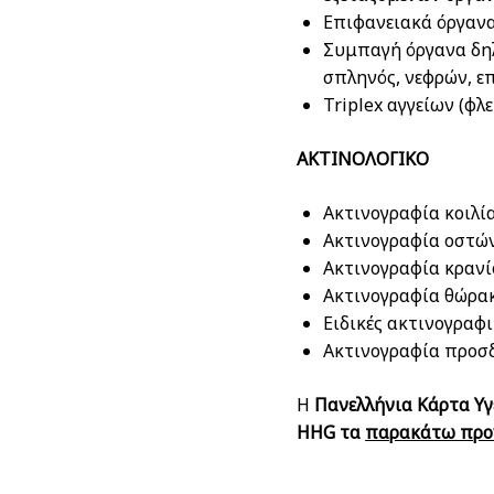
Επιφανειακά όργανα
Συμπαγή όργανα δηλ
σπληνός, νεφρών, επ
Triplex αγγείων (φ
ΑΚΤΙΝΟΛΟΓΙΚΟ
Ακτινογραφία κοιλί
Ακτινογραφία οστώ
Ακτινογραφία κρανί
Ακτινογραφία θώρα
Ειδικές ακτινογραφι
Ακτινογραφία προσδ
Η
Πανελλήνια Κάρτα Υγ
HHG
τα
παρακάτω προν