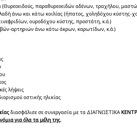
 (Θυρεοειδούς, παραθυρεοειδών αδένων, τραχήλου, μαστών,
αδή άνω και κάτω κοιλίας (ήπατος, χοληδόχου κύστης-χ
ινεφριδίων, ουροδόχου κύστης, προστάτη, κ.ά.)
λεβών-αρτηριών άνω κάτω άκρων, καρωτίδων, κ.ά.)
ας
ν
ου
κος
κές λήψεις
ιορισμού οστικής ηλικίας
είας
διασφάλισε σε συνεργασία με τα ΔΙΑΓΝΩΣΤΙΚΑ
ΚΕΝΤΡ
όμια για όλα τα μέλη της
.