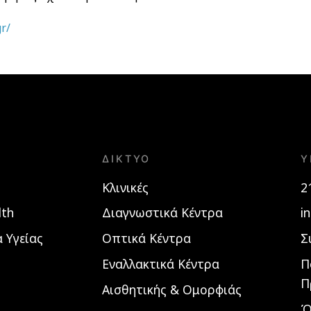
gr/
ΔΊΚΤΥΟ
Υ
Κλινικές
2
lth
Διαγνωστικά Κέντρα
i
 Υγείας
Οπτικά Κέντρα
Σ
Εναλλακτικά Κέντρα
Π
Π
Αισθητικής & Ομορφιάς
Ό