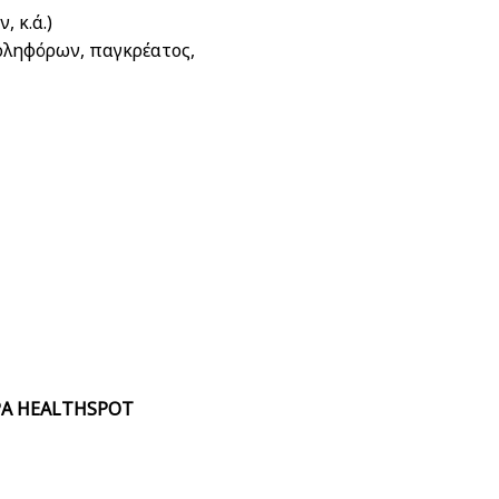
 κ.ά.)
οληφόρων, παγκρέατος,
Α HEALTHSPOT