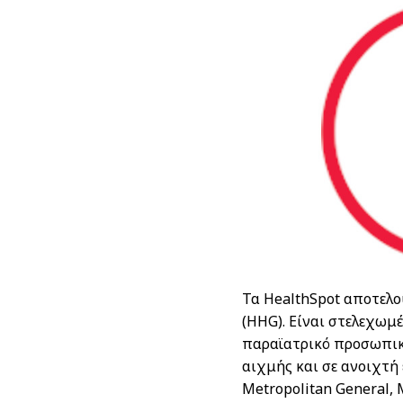
Τα HealthSpot αποτελο
(HHG). Eίναι στελεχωμ
παραϊατρικό προσωπικό
αιχμής και σε ανοιχτή 
Μetropolitan General, 