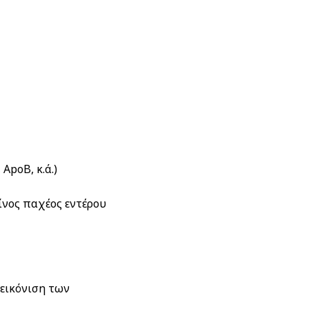
ApoB, κ.ά.)
ίνος παχέος εντέρου
εικόνιση των