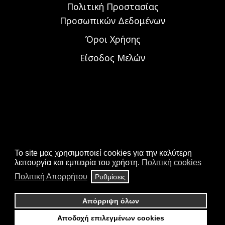
Πολιτική Προστασίας
Προσωπικών Δεδομένων
Όροι Χρήσης
Είσοδος Μελών
To site μας χρησιμοποιεί cookies για την καλύτερη
λειτουργία και εμπειρία του χρήστη.
Πολιτική cookies
Πολιτική Απορρήτου
Ρυθμίσεις
Απόρριψη όλων
© 2026 ALL RIGHTS RESERVED.
ΣΤΗΝ ΙΣΤΟΣΕΛΊΔΑ ΧΡΗΣΙΜΟΠΟΙΟΎΜΕ COOKIES ΓΙΑ
Αποδοχή επιλεγμένων cookies
ΖΗΤΗΣΤΕ ΝΑ ΣΑΣ ΚΑΛΕΣΟΥΜΕ ΧΩΡΙΣ ΚΟΣΤΟΣ