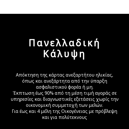
Πανελλαδική
Η μοναδική λύση για την Υγεία σας
Κάλυψη
Διασφαλίζουμε για Εσάς και την Οικογένειά σας
Ποιοτικές Υπηρεσίες Υγείας σε ειδικά Προνομιακές
Τιμές σε όλη την Ελλάδα!
Απόκτηση της κάρτας ανεξαρτήτου ηλικίας,
Μάθε περισσότερα
όπως και ανεξάρτητα από την ύπαρξη
ασφαλιστικού φορέα ή μη.
Έκπτωση έως 90% από τη μέση τιμή αγοράς σε
υπηρεσίες και διαγνωστικές εξετάσεις χωρίς την
οικονομική συμμετοχή των μελών.
Για έως και 4 μέλη της Οικογένειας με πρόβλεψη
και για πολύτεκνους