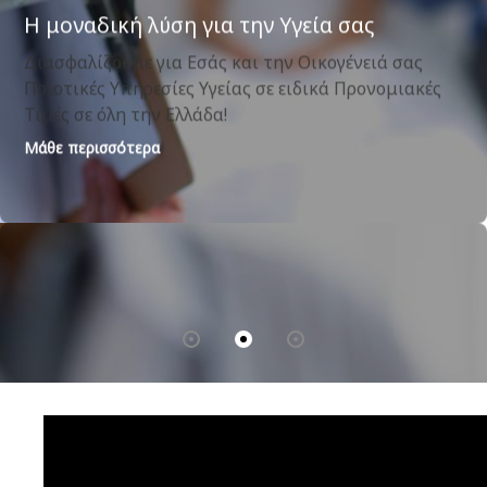
Οδοντιατρικές Καλύψεις
+Δωρεάν Ετήσια Check-up
+Ορθοδοντικός έλεγχος για παιδιά
+50-70% Έκπτωση σε εργασίες
+Δωρεάν καθαρισμός
Μάθε περισσότερα