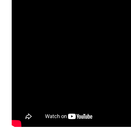
Με περισσότερες από 1000 συνεργασίες
Για να επιλέγετε ελεύθερα αυτό που σας βολεύει,
κλινικές, νοσοκομεία, διαγνωστικά, γιατρούς,
θεραπευτικά, παιδιατρικά, οφθαλμολογικά,