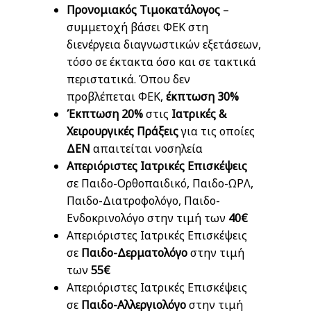
Προνομιακός Τιμοκατάλογος
–
συμμετοχή βάσει ΦΕΚ στη
διενέργεια διαγνωστικών εξετάσεων,
τόσο σε έκτακτα όσο και σε τακτικά
περιστατικά. Όπου δεν
προβλέπεται ΦΕΚ,
έκπτωση 30%
Έκπτωση
20%
στις
Ιατρικές &
Χειρουργικές Πράξεις
για τις οποίες
ΔΕΝ
απαιτείται νοσηλεία
Απεριόριστες Ιατρικές Επισκέψεις
σε Παιδο-Ορθοπαιδικό, Παιδο-ΩΡΛ,
Παιδο-Διατροφολόγο, Παιδο-
Ενδοκρινολόγο στην τιμή των
40€
Απεριόριστες Ιατρικές Επισκέψεις
σε
Παιδο-Δερματολόγο
στην τιμή
των
55€
Απεριόριστες Ιατρικές Επισκέψεις
σε
Παιδο
-
Αλλεργιολόγο
στην τιμή