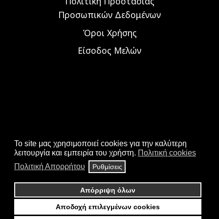
Πολιτική Προστασίας
Προσωπικών Δεδομένων
Όροι Χρήσης
Είσοδος Μελών
To site μας χρησιμοποιεί cookies για την καλύτερη
λειτουργία και εμπειρία του χρήστη.
Πολιτική cookies
Πολιτική Απορρήτου
Ρυθμίσεις
Απόρριψη όλων
© 2026 ALL RIGHTS RESERVED.
ΣΤΗΝ ΙΣΤΟΣΕΛΊΔΑ ΧΡΗΣΙΜΟΠΟΙΟΎΜΕ COOKIES ΓΙΑ
Αποδοχή επιλεγμένων cookies
ΖΗΤΗΣΤΕ ΝΑ ΣΑΣ ΚΑΛΕΣΟΥΜΕ ΧΩΡΙΣ ΚΟΣΤΟΣ
ΤΗΝ ΒΈΛΤΙΣΤΗ ΕΜΠΕΙΡΊΑ ΠΛΟΉΓΗΣΗΣ.