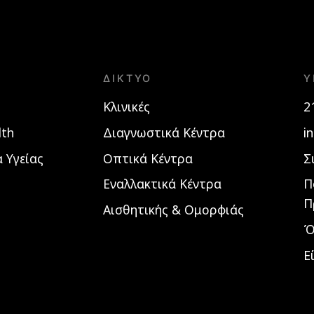
ΔΊΚΤΥΟ
Υ
Κλινικές
2
lth
Διαγνωστικά Κέντρα
i
 Υγείας
Οπτικά Κέντρα
Σ
Εναλλακτικά Κέντρα
Π
Π
Αισθητικής & Ομορφιάς
Ό
Ε