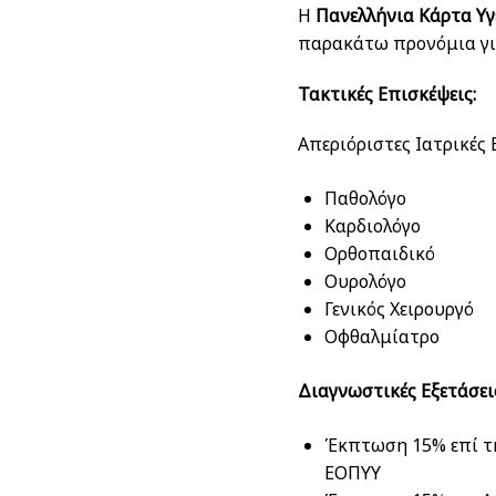
Η
Πανελλήνια Κάρτα Υγ
παρακάτω προνόμια για
Τακτικές Επισκέψεις:
Απεριόριστες Ιατρικές
Παθολόγο
Καρδιολόγο
Ορθοπαιδικό
Ουρολόγο
Γενικός Χειρουργό
Οφθαλμίατρο
Διαγνωστικές Εξετάσει
Έκπτωση 15% επί τη
ΕΟΠΥΥ