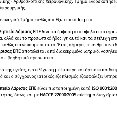
δικής - Aρθροσκοπικής Χειρουργικής, Τμήμα Ενδοσκοπήσεω
Χειρουργικής.
τινολογικό Τμήμα καθώς και Εξωτερικά Ιατρεία.
ηπιείο Λάρισας ΕΠΕ
δίνεται έμφαση στο υψηλό επιστημον
, αλλά και το προσωπικό ήθος, γι’ αυτό και τα στελέχη επ
 καθώς επενδύουμε σε αυτά. Έτσι, σήμερα, το ανθρώπινο δ
άρισας ΕΠΕ
αποτελείται από διακεκριμένο ιατρικό, νοσηλευτ
κό – βοηθητικό προσωπικό.
ο της υγείας, η στελέχωση με έμπειρο και άρτιο εκπαιδευ
 και ο σύγχρονος ιατρικός εξοπλισμός εξασφαλίζει υπηρε
πιείο Λάρισας ΕΠΕ
είναι πιστοποιημένη κατά
ISO 9001:20
τητας, όπως και με
HACCP 22000:2005
σύστημα διαχείρισ