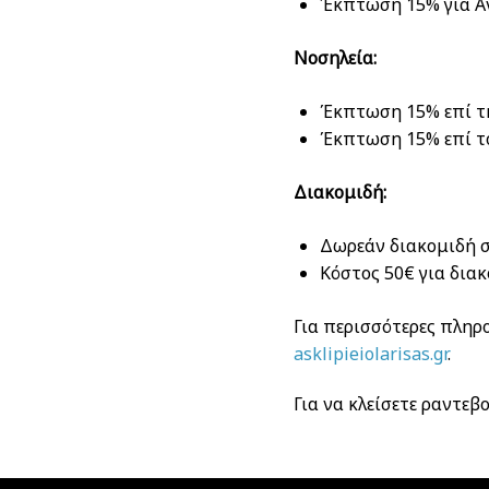
Έκπτωση 15% για Α
Νοσηλεία:
Έκπτωση 15% επί τ
Έκπτωση 15% επί τ
Διακομιδή:
Δωρεάν διακομιδή 
Κόστος 50€ για δια
Για περισσότερες πληρο
asklipieiolarisas.gr
.
Για να κλείσετε ραντε